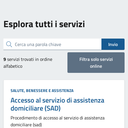
Esplora tutti i servizi
Cerca una parola chiave
Invio
9
servizi trovati in ordine
Filtra solo servizi
alfabetico
online
Categoria:
SALUTE, BENESSERE E ASSISTENZA
Accesso al servizio di assistenza
domiciliare (SAD)
Procedimento di accesso al servizio di assistenza
domiciliare (sad)