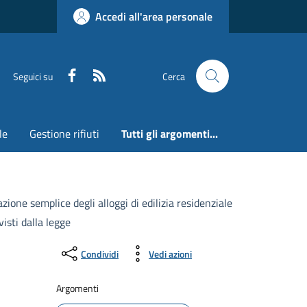
Accedi all'area personale
Faceboook
RSS
Seguici su
Cerca
le
Gestione rifiuti
Tutti gli argomenti...
ione semplice degli alloggi di edilizia residenziale
isti dalla legge
Condividi
Vedi azioni
Argomenti