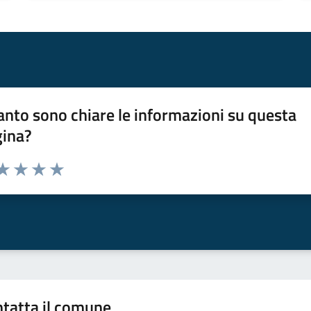
nto sono chiare le informazioni su questa
gina?
da 1 a 5 stelle la pagina
a 1 stelle su 5
aluta 2 stelle su 5
Valuta 3 stelle su 5
Valuta 4 stelle su 5
Valuta 5 stelle su 5
tatta il comune