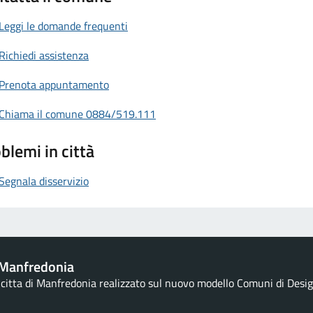
Leggi le domande frequenti
Richiedi assistenza
Prenota appuntamento
Chiama il comune 0884/519.111
blemi in città
Segnala disservizio
Manfredonia
a citta di Manfredonia realizzato sul nuovo modello Comuni di Design