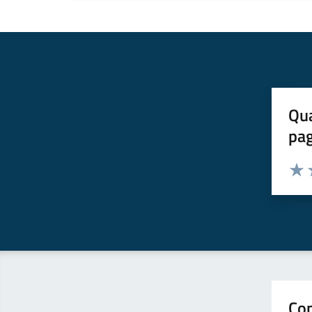
Qua
pa
Valuta 
Valut
V
Con