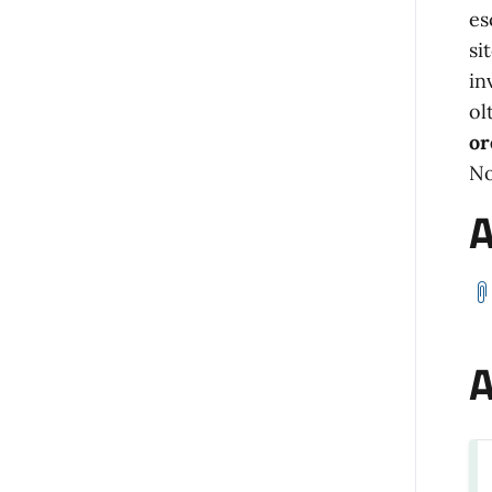
es
si
in
ol
or
No
A
A